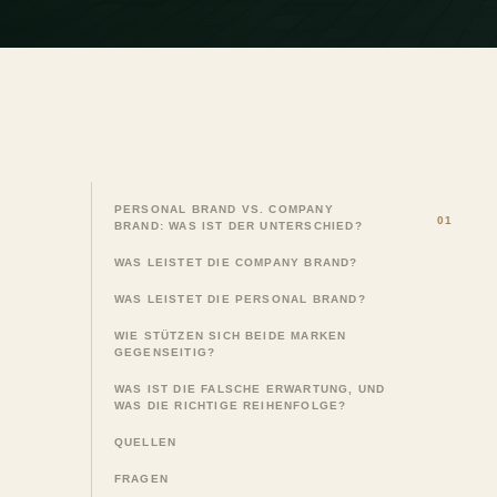
PERSONAL BRAND VS. COMPANY
BRAND: WAS IST DER UNTERSCHIED?
WAS LEISTET DIE COMPANY BRAND?
WAS LEISTET DIE PERSONAL BRAND?
WIE STÜTZEN SICH BEIDE MARKEN
GEGENSEITIG?
WAS IST DIE FALSCHE ERWARTUNG, UND
WAS DIE RICHTIGE REIHENFOLGE?
QUELLEN
FRAGEN