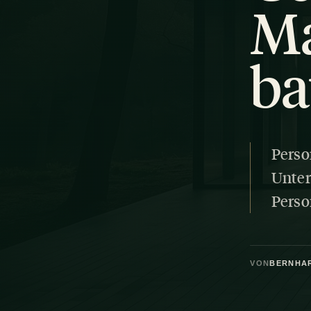
Ma
ba
Perso
Unter
Perso
VON
BERNHA