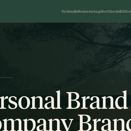
System
Referenzen
Angebot
Checks
Biblio
H
rsonal Brand 
mpany Brand