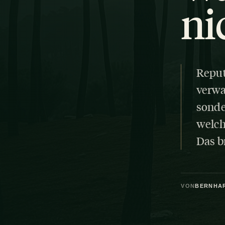
ni
Reput
verwa
sonde
welch
Das b
VON
BERNHA