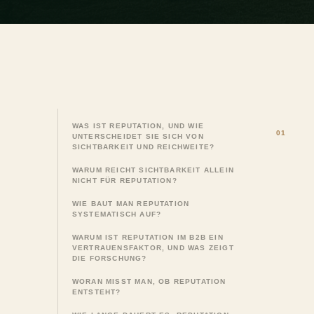
WAS IST REPUTATION, UND WIE
UNTERSCHEIDET SIE SICH VON
SICHTBARKEIT UND REICHWEITE?
WARUM REICHT SICHTBARKEIT ALLEIN
NICHT FÜR REPUTATION?
WIE BAUT MAN REPUTATION
SYSTEMATISCH AUF?
WARUM IST REPUTATION IM B2B EIN
VERTRAUENSFAKTOR, UND WAS ZEIGT
DIE FORSCHUNG?
WORAN MISST MAN, OB REPUTATION
ENTSTEHT?