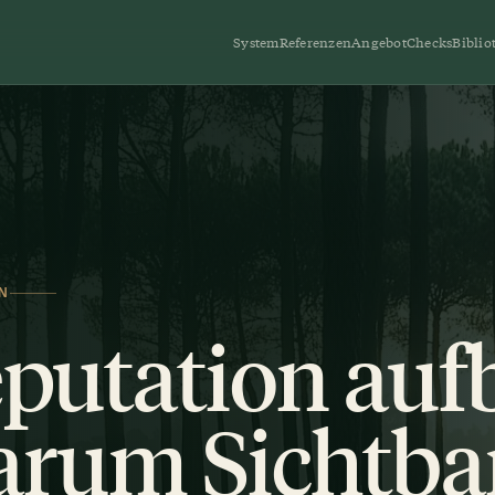
System
Referenzen
Angebot
Checks
Biblio
N
putation auf
rum Sichtbark