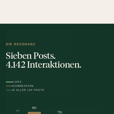
DIE RESONANZ
Sieben Posts.
4.142 Interaktionen.
LIKES
KOMMENTARE
Ø ALLER 130 POSTS
881
900
770