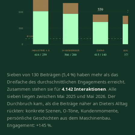
559
530
600
300
Ø 106
0
INDUSTRIE 4.0
34 BEWERBER
CHINA
BAUMAR
614 / 259
566 / 200
415 / 140
375 / 1
Sieben von 130 Beiträgen (5,4 %) haben mehr als das
Dreifache des durchschnittlichen Engagements erreicht.
Zusammen stehen sie für
4.142 Interaktionen
. Alle
sieben liegen zwischen Mai 2025 und Mai 2026. Der
Durchbruch kam, als die Beiträge näher an Dieters Alltag
rückten: konkrete Szenen, O-Töne, Kundenmomente,
persönliche Geschichten aus dem Maschinenbau.
Engagement: +145 %.