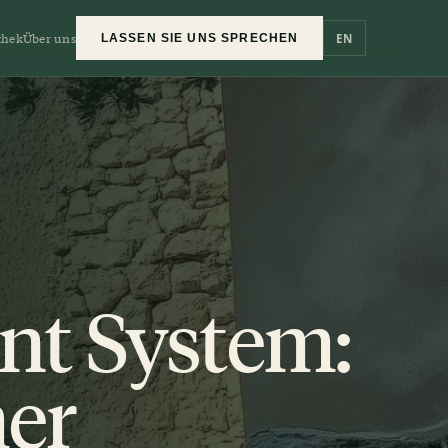
thek
Über uns
EN
LASSEN SIE UNS SPRECHEN
nt System:
er