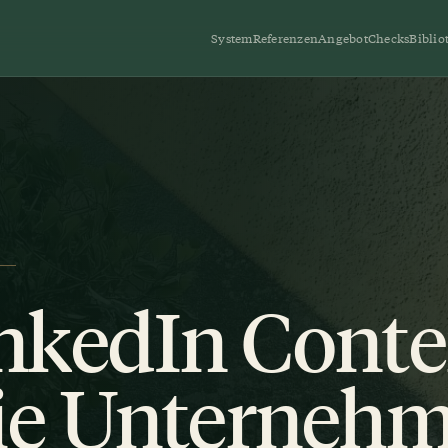
System
Referenzen
Angebot
Checks
Biblio
nkedIn Conte
e Unternehm