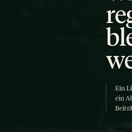
re
bl
we
Ein L
ein A
Beitr