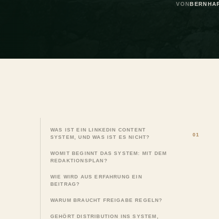
VON
BERNHA
WAS IST EIN LINKEDIN CONTENT
SYSTEM, UND WAS IST ES NICHT?
WOMIT BEGINNT DAS SYSTEM: MIT DEM
REDAKTIONSPLAN?
WIE WIRD AUS ERFAHRUNG EIN
BEITRAG?
WARUM BRAUCHT FREIGABE REGELN?
GEHÖRT DISTRIBUTION INS SYSTEM,