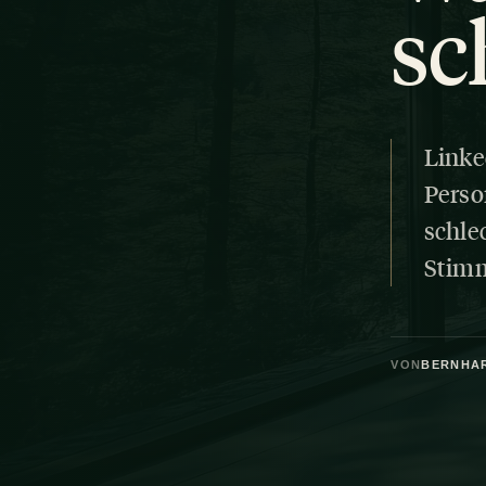
sc
Linke
Perso
schle
Stimm
VON
BERNHA