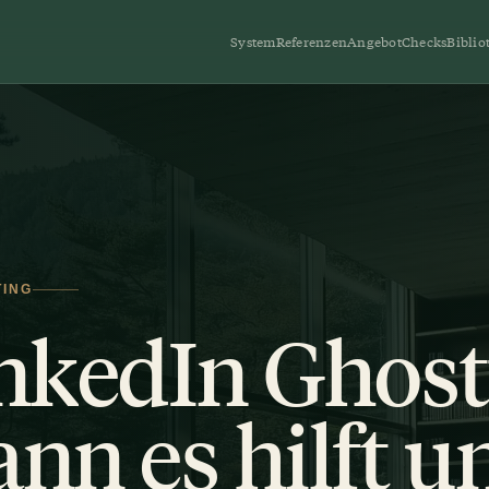
System
Referenzen
Angebot
Checks
Biblio
TING
nkedIn Ghost
nn es hilft u