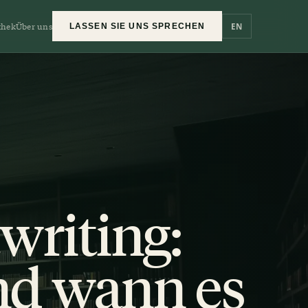
thek
Über uns
EN
LASSEN SIE UNS SPRECHEN
writing:
nd wann es